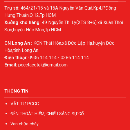
Trụ sở:
464/21/15 và 15A Nguyễn Văn Quá,Kp4,P.Đông
Hưng Thuận,Q.12,Tp.HCM.
Xưởng kho hàng:
49 Nguyễn Thị Ly(XTS 8+6),xã Xuân Thới
Sơn,huyện Hóc Môn,Tp.HCM.
CN Long An :
KCN Thái Hòa,xã Đức Lập Hạ,huyện Đức
Hòa,tỉnh Long An.
Điện thoại:
0936.114 114 - 0386.114 114
Email:
pccctacotek@gmail.com
THÔNG TIN
VẬT TƯ PCCC
ĐÈN THOÁT HIỂM, CHIẾU SÁNG SỰ CỐ
Van chữa cháy