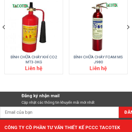
BÌNH CHỮA CHÁY KHÍ CO2
BÌNH CHỮA CHÁY FOAM MS
MT3-3KG
J980
Liên hệ
Liên hệ
Đăng ký nhận mail
Cập nhật các thông tin khuyến mãi mới nhất
CÔNG TY CỒ PHẦN TƯ VẤN THIẾT KẾ PCCC TACOTEK