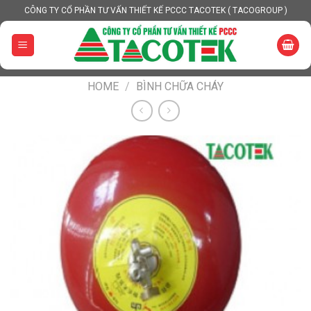
Skip
CÔNG TY CỔ PHẦN TƯ VẤN THIẾT KẾ PCCC TACOTEK ( TACOGROUP )
to
content
HOME
/
BÌNH CHỮA CHÁY