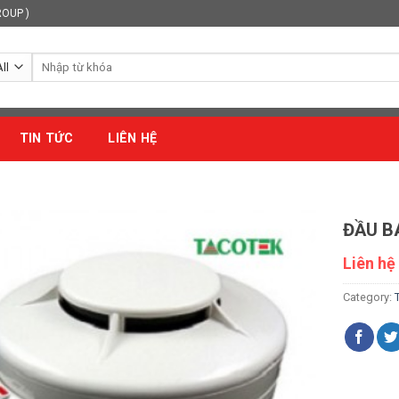
ROUP )
Search
for:
TIN TỨC
LIÊN HỆ
ĐẦU B
Liên hệ
Category: