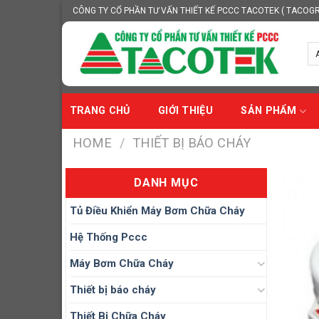
Skip
CÔNG TY CỔ PHẦN TƯ VẤN THIẾT KẾ PCCC TACOTEK ( TACOG
to
content
TRANG CHỦ
GIỚI THIỆU
SẢN PHẨM
HOME
/
THIẾT BỊ BÁO CHÁY
DANH MỤC
Tủ Điều Khiển Máy Bơm Chữa Cháy
Hệ Thống Pccc
Máy Bơm Chữa Cháy
Thiết bị báo cháy
Thiết Bị Chữa Cháy