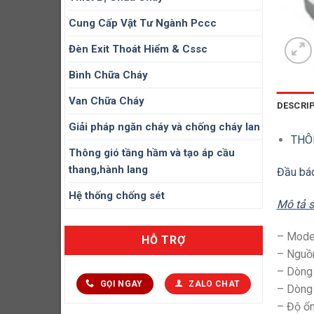
Cung Cấp Vật Tư Ngành Pccc
Đèn Exit Thoát Hiểm & Cssc
Bình Chữa Cháy
Van Chữa Cháy
DESCRI
Giải pháp ngăn cháy và chống cháy lan
THÔ
Thông gió tầng hầm và tạo áp cầu
thang,hành lang
Đầu bá
Hệ thống chống sét
Mô tả 
– Mode
HỖ TRỢ
– Nguồ
– Dòng 
GỌI NGAY
ZALO CHAT
– Dòng 
– Độ ổn