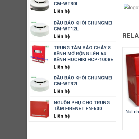
CM-WT30L
Liên hệ
ĐẦU BÁO KHÓI CHUNGMEI
CM-WT12L
RELA
Liên hệ
TRUNG TÂM BÁO CHÁY 8
KÊNH MỞ RỘNG LÊN 64
KÊNH HOCHIKI HCP-1008E
u báo nhiệt chống nổ
ĐẦU BÁO NHIỆT ĐA NĂNG
Liên hệ
Hochiki DCD-1E-IS
YUN YANG YMH-1
Liên hệ
Liên hệ
ĐẦU BÁO KHÓI CHUNGMEI
CM-WT32L
Liên hệ
NGUỒN PHỤ CHO TRUNG
TÂM FIRENET FN-600
Nút nh
Liên hệ