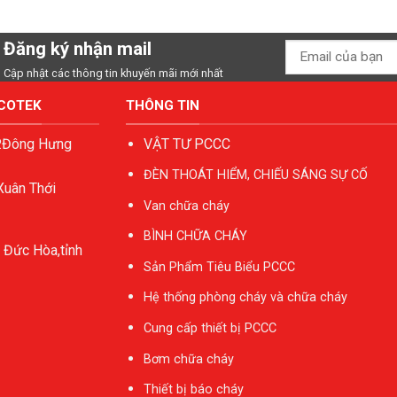
Đăng ký nhận mail
Cập nhật các thông tin khuyến mãi mới nhất
ACOTEK
THÔNG TIN
P.Đông Hưng
VẬT TƯ PCCC
ĐÈN THOÁT HIỂM, CHIẾU SÁNG SỰ CỐ
Xuân Thới
Van chữa cháy
BÌNH CHỮA CHÁY
 Đức Hòa,tỉnh
Sản Phẩm Tiêu Biểu PCCC
Hệ thống phòng cháy và chữa cháy
Cung cấp thiết bị PCCC
Bơm chữa cháy
Thiết bị báo cháy