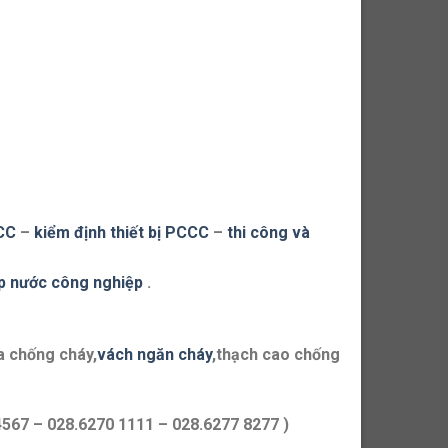
CCC
–
kiểm định thiết bị PCCC
–
thi công và
p nước công nghiệp
.
a chống cháy,
vách ngăn cháy
,thạch cao chống
4567 – 028.6270 1111 – 028.6277 8277 )