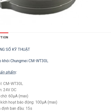
PTION
NG SỐ KỸ THUẬT
o khói Chungmei CM-WT30L
sản phẩm
:
l: CM-WT30L
n: 24V DC
chờ: 60µA (max)
kích hoạt báo động: 100µA (max)
 định ban đầu: 15s