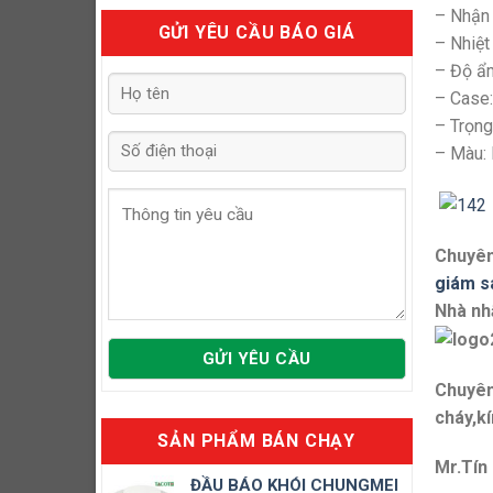
– Nhận 
GỬI YÊU CẦU BÁO GIÁ
– Nhiệt
– Độ ẩ
– Case:
– Trọng
– Màu: 
Chuyên
giám s
Nhà nh
Chuyên
cháy,kí
SẢN PHẨM BÁN CHẠY
Mr.Tín
ĐẦU BÁO KHÓI CHUNGMEI