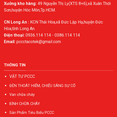
Xưởng kho hàng:
49 Nguyễn Thị Ly(XTS 8+6),xã Xuân Thới
Sơn,huyện Hóc Môn,Tp.HCM.
CN Long An :
KCN Thái Hòa,xã Đức Lập Hạ,huyện Đức
Hòa,tỉnh Long An.
Điện thoại:
0936.114 114 - 0386.114 114
Email:
pccctacotek@gmail.com
THÔNG TIN
VẬT TƯ PCCC
ĐÈN THOÁT HIỂM, CHIẾU SÁNG SỰ CỐ
Van chữa cháy
BÌNH CHỮA CHÁY
Sản Phẩm Tiêu Biểu PCCC