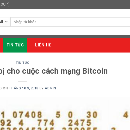
ROUP )
Search
for:
TIN TỨC
LIÊN HỆ
TIN TỨC
bị cho cuộc cách mạng Bitcoin
ED ON
THÁNG 10 9, 2018
BY
ADMIN