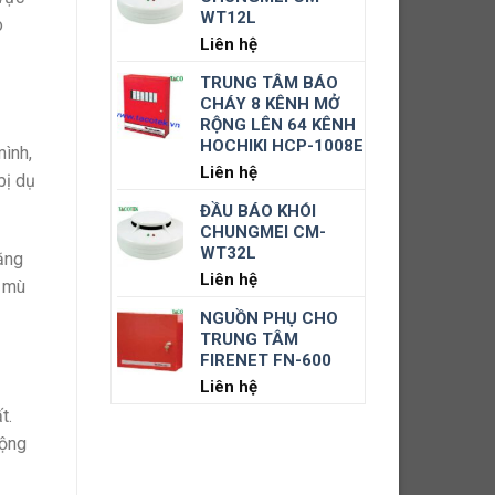
WT12L
o
Liên hệ
TRUNG TÂM BÁO
CHÁY 8 KÊNH MỞ
RỘNG LÊN 64 KÊNH
HOCHIKI HCP-1008E
mình,
Liên hệ
bị dụ
ĐẦU BÁO KHÓI
CHUNGMEI CM-
WT32L
đằng
Liên hệ
h mù
NGUỒN PHỤ CHO
TRUNG TÂM
FIRENET FN-600
Liên hệ
t.
động