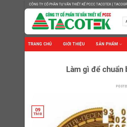
Skip
CÔNG TY CỔ PHẦN TƯ VẤN THIẾT KẾ PCCC TACOTEK ( TACOG
to
content
TRANG CHỦ
GIỚI THIỆU
SẢN PHẨM
Làm gì để chuẩn 
POST
09
Th10