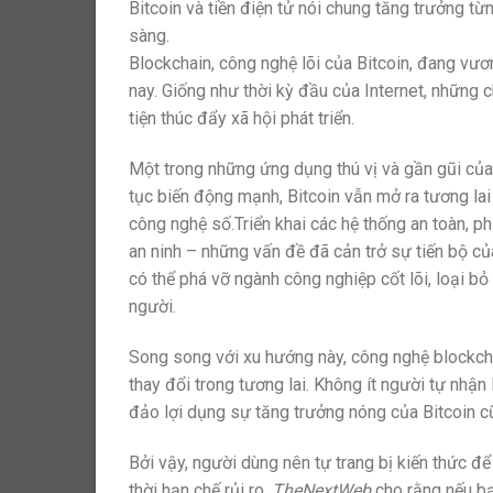
Bitcoin và tiền điện tử nói chung tăng trưởng từ
sàng.
Blockchain, công nghệ lõi của Bitcoin, đang vư
nay. Giống như thời kỳ đầu của Internet, những
tiện thúc đẩy xã hội phát triển.
Một trong những ứng dụng thú vị và gần gũi của 
tục biến động mạnh, Bitcoin vẫn mở ra tương lai
công nghệ số.Triển khai các hệ thống an toàn, phi
an ninh – những vấn đề đã cản trở sự tiến bộ c
có thể phá vỡ ngành công nghiệp cốt lõi, loại b
người.
Song song với xu hướng này, công nghệ blockcha
thay đổi trong tương lai. Không ít người tự nhận 
đảo lợi dụng sự tăng trưởng nóng của Bitcoin 
Bởi vậy, người dùng nên tự trang bị kiến thức 
thời hạn chế rủi ro.
TheNextWeb
cho rằng nếu bạ