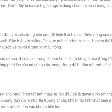
n lực. Dưới đây là ba cách giúp người dùng chuẩn bị hành trang ch
ắt đầu với việc tự nghiên cứu để hình thành quan điểm riêng của 
uanh. Đặc biệt với những lĩnh vực mới như blockchain, bạn có thể 
n được vẽ ra với tương lai màu hồng.
 cứu ra sao, điều quan trọng là phải tìm hiểu rõ tác giả nào đứng 
hông phải lúc nào nó cũng xấu, song đừng để bị dẫn dắt một các
i cho rằng “chơi tất tay” ngay từ lần đầu sẽ là quyết định tốt nhấ
 tử cũng đầy rủi ro như thị trường chứng khoán do tính chất biến 
ước trước khi bỏ vào khoản tiền lớn.