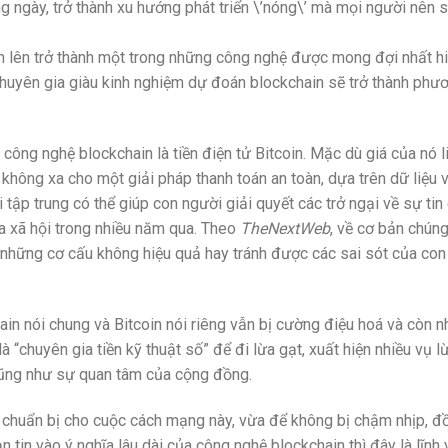
ng ngày, trở thành xu hướng phát triển \’nóng\’ mà mọi người nên 
ơn lên trở thành một trong những công nghệ được mong đợi nhất h
 chuyên gia giàu kinh nghiệm dự đoán blockchain sẽ trở thành phư
công nghệ blockchain là tiền điện tử Bitcoin. Mặc dù giá của nó l
 không xa cho một giải pháp thanh toán an toàn, dựa trên dữ liệu 
 tập trung có thể giúp con người giải quyết các trở ngại về sự tin 
ủa xã hội trong nhiều năm qua. Theo
TheNextWeb
, về cơ bản chúng
ỏ những cơ cấu không hiệu quả hay tránh được các sai sót của con
in nói chung và Bitcoin nói riêng vẫn bị cường điệu hoá và còn n
là “chuyên gia tiền kỹ thuật số” để đi lừa gạt, xuất hiện nhiều vụ l
cũng như sự quan tâm của cộng đồng.
để chuẩn bị cho cuộc cách mạng này, vừa để không bị chậm nhịp, đ
n tin vào ý nghĩa lâu dài của công nghệ blockchain thì đây là lĩnh