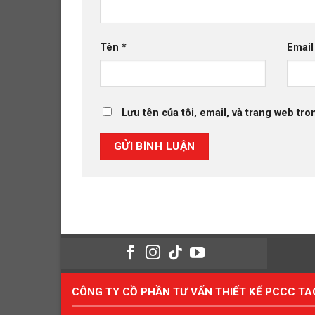
Tên
*
Emai
Lưu tên của tôi, email, và trang web tron
CÔNG TY CỒ PHẦN TƯ VẤN THIẾT KẾ PCCC T