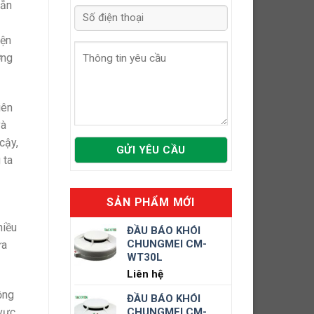
sẵn
iện
ơng
iên
và
cậy,
 ta
SẢN PHẨM MỚI
hiều
ĐẦU BÁO KHÓI
CHUNGMEI CM-
ừa
WT30L
Liên hệ
ồng
ĐẦU BÁO KHÓI
CHUNGMEI CM-
 vực