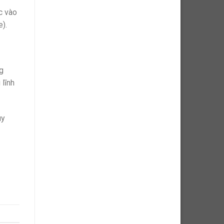
c vào
e).
ng
 lĩnh
uy