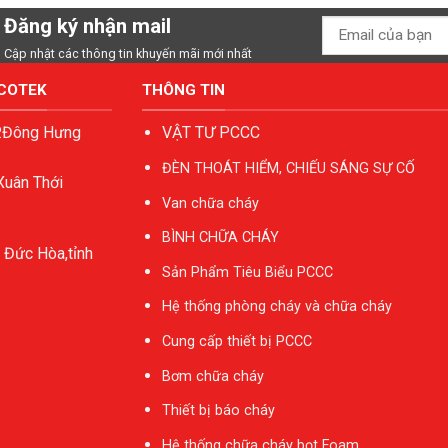
Đăng ký nhận mail
Cập nhật các thông tin khuyến mãi mới nhất
ACOTEK
THÔNG TIN
P.Đông Hưng
VẬT TƯ PCCC
ĐÈN THOÁT HIỂM, CHIẾU SÁNG SỰ CỐ
Xuân Thới
Van chữa cháy
BÌNH CHỮA CHÁY
 Đức Hòa,tỉnh
Sản Phẩm Tiêu Biểu PCCC
Hệ thống phòng cháy và chữa cháy
Cung cấp thiết bị PCCC
Bơm chữa cháy
Thiết bị báo cháy
Hệ thống chữa cháy bọt Foam