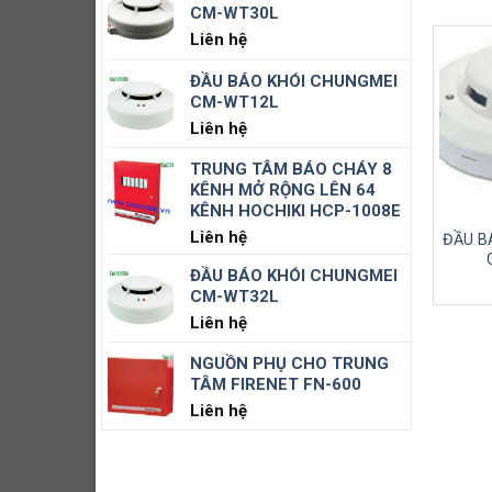
CM-WT30L
Liên hệ
U BÁO NHIỆT 12 VDC
ĐẦU BÁO NHIỆT CỐ ĐỊNH
ĐẦU BÁO KHÓI CHUNGMEI
GST R-6602v
KẾT HỢP GIA TĂNG ĐỊA
CM-WT12L
CHỈ I-9103
Liên hệ
Liên hệ
Liên hệ
TRUNG TÂM BÁO CHÁY 8
KÊNH MỞ RỘNG LÊN 64
KÊNH HOCHIKI HCP-1008E
Liên hệ
ĐẦU B
ĐẦU BÁO KHÓI CHUNGMEI
CM-WT32L
Liên hệ
NGUỒN PHỤ CHO TRUNG
TÂM FIRENET FN-600
Liên hệ