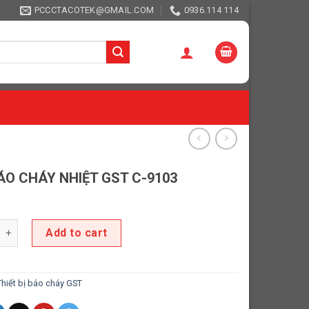
PCCCTACOTEK@GMAIL.COM
0936.114 114
ÁO CHÁY NHIỆT GST C-9103
CHÁY NHIỆT GST C-9103 quantity
Add to cart
Thiết bị báo cháy GST