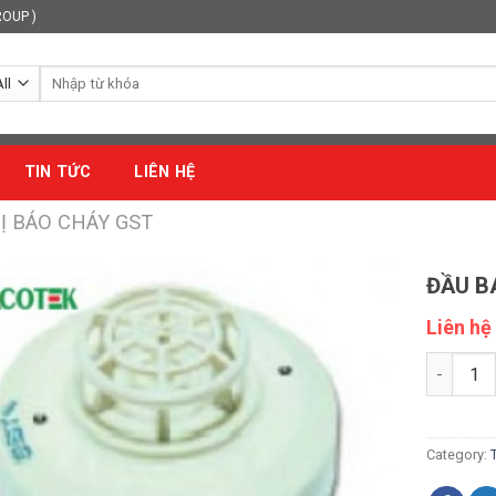
ROUP )
Search
for:
TIN TỨC
LIÊN HỆ
BỊ BÁO CHÁY GST
ĐẦU B
Liên hệ
ĐẦU BÁO 
Category: