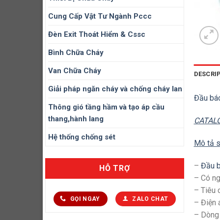
Cung Cấp Vật Tư Ngành Pccc
Đèn Exit Thoát Hiểm & Cssc
Bình Chữa Cháy
Van Chữa Cháy
DESCRI
Giải pháp ngăn cháy và chống cháy lan
Đầu báo
Thông gió tầng hầm và tạo áp cầu
thang,hành lang
CATALO
Hệ thống chống sét
Mô tả 
–
Đầu b
HỖ TRỢ
– Có ng
– Tiêu 
GỌI NGAY
ZALO CHAT
– Điện 
– Dòng 