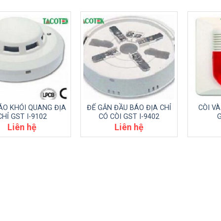
ÁO KHÓI QUANG ĐỊA
ĐẾ GẮN ĐẦU BÁO ĐỊA CHỈ
CÒI V
CHỈ GST I-9102
CÓ CÒI GST I-9402
G
Liên hệ
Liên hệ