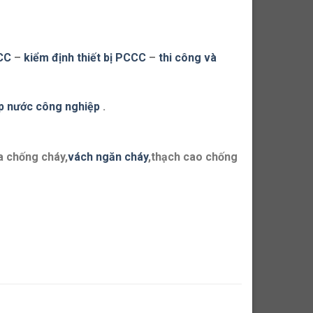
CCC
–
kiểm định thiết bị PCCC
–
thi công và
p nước công nghiệp
.
a chống cháy,
vách ngăn cháy
,thạch cao chống