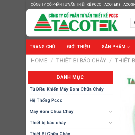
Skip
CÔNG TY CỔ PHẦN TƯ VẤN THIẾT KẾ PCCC TACOTEK ( TACOG
to
content
TRANG CHỦ
GIỚI THIỆU
SẢN PHẨM
HOME
/
THIẾT BỊ BÁO CHÁY
/
THIẾT 
DANH MỤC
Tủ Điều Khiển Máy Bơm Chữa Cháy
Hệ Thống Pccc
Máy Bơm Chữa Cháy
Thiết bị báo cháy
Thiết Bị Chữa Cháy