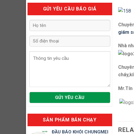
GỬI YÊU CẦU BÁO GIÁ
Chuyên
giám s
Nhà nh
Chuyên
cháy,kí
Mr.Tín
SẢN PHẨM BÁN CHẠY
RELA
ĐẦU BÁO KHÓI CHUNGMEI