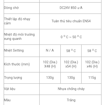
Dòng chờ
DC24V 850
u
A
Thiết lập độ nhạy
Tuân thủ tiêu chuẩn EN54
cảm
Nhiệt độ môi trường
o
o
0
C ~ 50
C
xung quanh
o
o
Nhiệt Setting
N / A
58
C
58
C
102 (Dia.)
102 (Dia.)
102 (Dia.)
Kích thước (mm)
X48 (H)
x54 (H)
x46 (H)
Trọng lượng
130g
130g
115g
Vật liệu
Nhựa chống cháy
Màu
Trắng