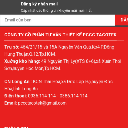
Đăng ký nhận mail
Cập nhật các thông tin khuyến mãi mới nhất
CÔNG TY CỒ PHẦN TƯ VẤN THIẾT KẾ PCCC TACOTEK
Trụ sở:
464/21/15 và 15A Nguyễn Văn Quá,Kp4,P.Đông
Hưng Thuận,Q.12,Tp.HCM.
Xưởng kho hàng:
49 Nguyễn Thị Ly(XTS 8+6),xã Xuân Thới
Sơn,huyện Hóc Môn,Tp.HCM.
CN Long An :
KCN Thái Hòa,xã Đức Lập Hạ,huyện Đức
Hòa,tỉnh Long An.
Điện thoại:
0936.114 114 - 0386.114 114
Email:
pccctacotek@gmail.com