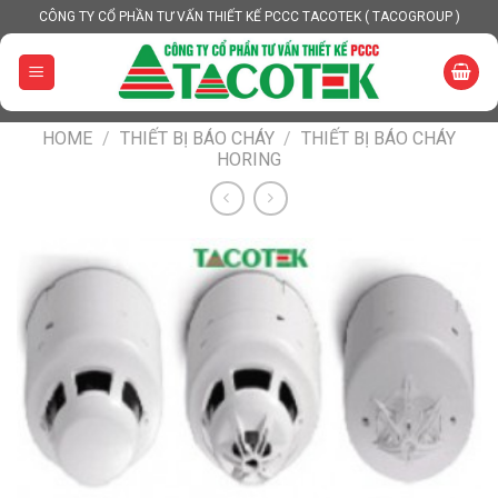
Skip
CÔNG TY CỔ PHẦN TƯ VẤN THIẾT KẾ PCCC TACOTEK ( TACOGROUP )
to
content
HOME
/
THIẾT BỊ BÁO CHÁY
/
THIẾT BỊ BÁO CHÁY
HORING