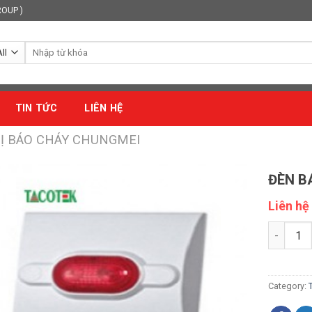
ROUP )
Search
for:
TIN TỨC
LIÊN HỆ
BỊ BÁO CHÁY CHUNGMEI
ĐÈN B
Liên hệ
ĐÈN BÁO
Category: