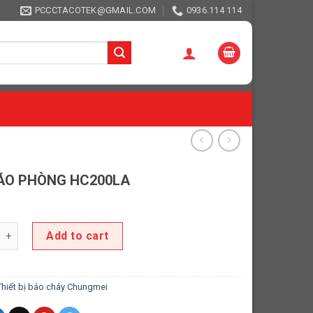
PCCCTACOTEK@GMAIL.COM
0936.114 114
ÁO PHÒNG HC200LA
 PHÒNG HC200LA quantity
Add to cart
Thiết bị báo cháy Chungmei