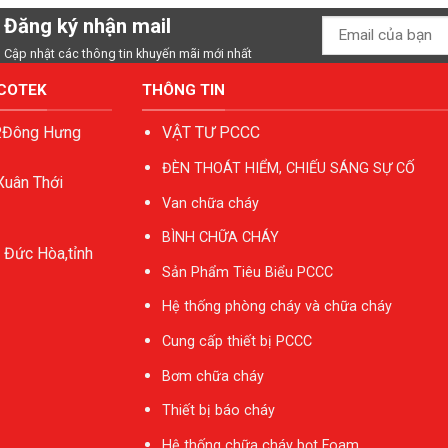
Đăng ký nhận mail
Cập nhật các thông tin khuyến mãi mới nhất
ACOTEK
THÔNG TIN
P.Đông Hưng
VẬT TƯ PCCC
ĐÈN THOÁT HIỂM, CHIẾU SÁNG SỰ CỐ
Xuân Thới
Van chữa cháy
BÌNH CHỮA CHÁY
 Đức Hòa,tỉnh
Sản Phẩm Tiêu Biểu PCCC
Hệ thống phòng cháy và chữa cháy
Cung cấp thiết bị PCCC
Bơm chữa cháy
Thiết bị báo cháy
Hệ thống chữa cháy bọt Foam