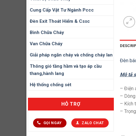
Cung Cấp Vật Tư Ngành Pccc
Đèn Exit Thoát Hiểm & Cssc
Bình Chữa Cháy
Van Chữa Cháy
DESCRI
Giải pháp ngăn cháy và chống cháy lan
Đèn bá
Thông gió tầng hầm và tạo áp cầu
thang,hành lang
Mô tả 
Hệ thống chống sét
– Điện 
– Dòng 
– Kích
HỖ TRỢ
– Trọng
GỌI NGAY
ZALO CHAT