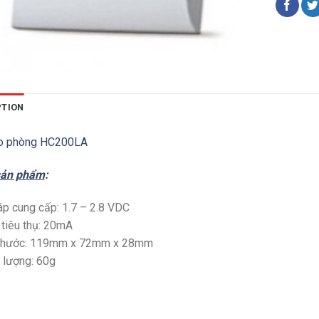
PTION
o phòng HC200LA
sản phẩm
:
áp cung cấp: 1.7 – 2.8 VDC
tiêu thụ: 20mA
 thước: 119mm x 72mm x 28mm
 lượng: 60g