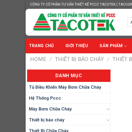
Skip
CÔNG TY CỔ PHẦN TƯ VẤN THIẾT KẾ PCCC TACOTEK ( TACOG
to
content
TRANG CHỦ
GIỚI THIỆU
SẢN PHẨM
HOME
/
THIẾT BỊ BÁO CHÁY
/
THIẾT 
DANH MỤC
Tủ Điều Khiển Máy Bơm Chữa Cháy
Hệ Thống Pccc
Máy Bơm Chữa Cháy
Thiết bị báo cháy
Thiết Bị Chữa Cháy