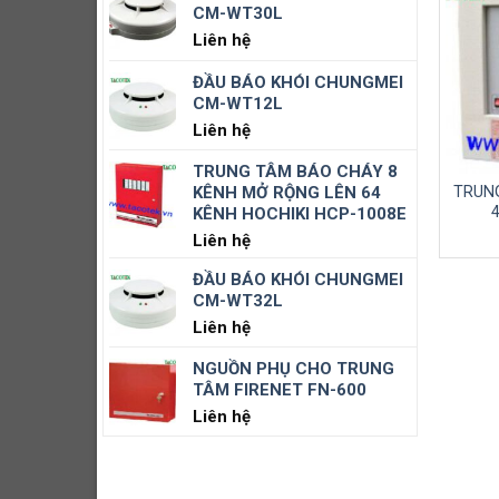
CM-WT30L
 BÁO NHIỆT GIA TĂNG
NÚT NHẤN KHẨN
Liên hệ
CỐ ĐỊNH CM-WSK701
CHUNGMEI CM-FP1
Liên hệ
Liên hệ
ĐẦU BÁO KHÓI CHUNGMEI
CM-WT12L
Liên hệ
TRUNG TÂM BÁO CHÁY 8
KÊNH MỞ RỘNG LÊN 64
TRUNG
KÊNH HOCHIKI HCP-1008E
Liên hệ
ĐẦU BÁO KHÓI CHUNGMEI
CM-WT32L
Liên hệ
NGUỒN PHỤ CHO TRUNG
TÂM FIRENET FN-600
Liên hệ