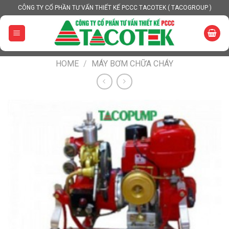
Skip
CÔNG TY CỔ PHẦN TƯ VẤN THIẾT KẾ PCCC TACOTEK ( TACOGROUP )
to
content
HOME
/
MÁY BƠM CHỮA CHÁY