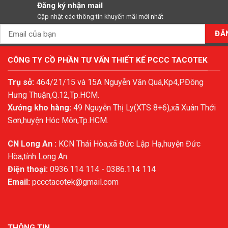
Đăng ký nhận mail
Cập nhật các thông tin khuyến mãi mới nhất
CÔNG TY CỒ PHẦN TƯ VẤN THIẾT KẾ PCCC TACOTEK
Trụ sở:
464/21/15 và 15A Nguyễn Văn Quá,Kp4,P.Đông
Hưng Thuận,Q.12,Tp.HCM.
Xưởng kho hàng:
49 Nguyễn Thị Ly(XTS 8+6),xã Xuân Thới
Sơn,huyện Hóc Môn,Tp.HCM.
CN Long An :
KCN Thái Hòa,xã Đức Lập Hạ,huyện Đức
Hòa,tỉnh Long An.
Điện thoại:
0936.114 114 - 0386.114 114
Email:
pccctacotek@gmail.com
THÔNG TIN