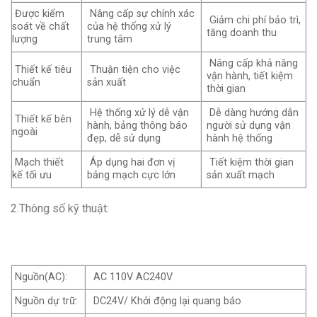
Được kiểm
Nâng cấp sự chính xác
Giảm chi phí bảo trì,
soát về chất
của hệ thống xử lý
tăng doanh thu
lượng
trung tâm
Nâng cấp khả năng
Thiết kế tiêu
Thuận tiện cho việc
vận hành, tiết kiệm
chuẩn
sản xuất
thời gian
Hệ thống xử lý dễ vận
Dễ dàng hướng dẫn
Thiết kế bên
hành, bảng thông báo
người sử dụng vận
ngoài
đẹp, dễ sử dụng
hành hệ thống
Mạch thiết
Áp dụng hai đơn vị
Tiết kiệm thời gian
kế tối ưu
bảng mạch cực lớn
sản xuất mạch
2.Thông số kỹ thuật:
Nguồn(AC):
AC 110V AC240V
Nguồn dự trữ:
DC24V/ Khởi động lại quang báo