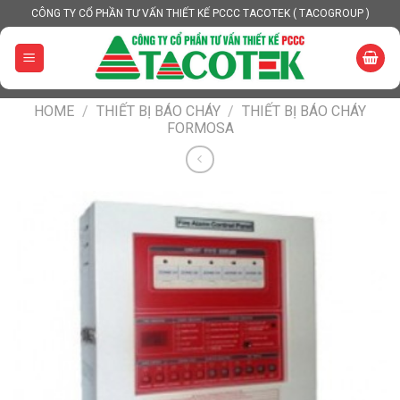
Skip
CÔNG TY CỔ PHẦN TƯ VẤN THIẾT KẾ PCCC TACOTEK ( TACOGROUP )
to
content
HOME
/
THIẾT BỊ BÁO CHÁY
/
THIẾT BỊ BÁO CHÁY
FORMOSA