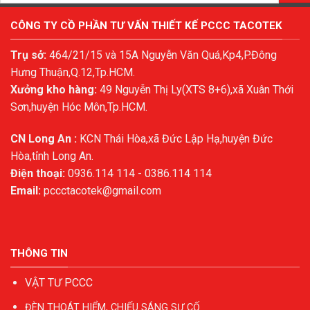
CÔNG TY CỒ PHẦN TƯ VẤN THIẾT KẾ PCCC TACOTEK
Trụ sở:
464/21/15 và 15A Nguyễn Văn Quá,Kp4,P.Đông
Hưng Thuận,Q.12,Tp.HCM.
Xưởng kho hàng:
49 Nguyễn Thị Ly(XTS 8+6),xã Xuân Thới
Sơn,huyện Hóc Môn,Tp.HCM.
CN Long An :
KCN Thái Hòa,xã Đức Lập Hạ,huyện Đức
Hòa,tỉnh Long An.
Điện thoại:
0936.114 114 - 0386.114 114
Email:
pccctacotek@gmail.com
THÔNG TIN
VẬT TƯ PCCC
ĐÈN THOÁT HIỂM, CHIẾU SÁNG SỰ CỐ