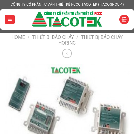
Skip
CÔNG TY CỔ PHẦN TƯ VẤN THIẾT KẾ PCCC TACOTEK ( TACOGROUP )
to
content
HOME
/
THIẾT BỊ BÁO CHÁY
/
THIẾT BỊ BÁO CHÁY
HORING