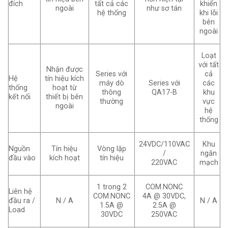
đích
tất cả các
khiển
ngoài
như sơ tán
hệ thống
khi lỗi
bên
ngoài
Loạt
với tất
Nhận được
Series với
cả
Hệ
tín hiệu kích
máy dò
Series với
các
thống
hoạt từ
thông
QA17-B
khu
kết nối
thiết bị bên
thường
vực
ngoài
hệ
thống
24VDC/110VAC
Khu
Nguồn
Tín hiệu
Vòng lặp
/
ngắn
đầu vào
kích hoạt
tín hiệu
220VAC
mạch
1 trong 2
COM.NONC
Liên hệ
COM.NONC
4A @ 30VDC,
đầu ra /
N / A
N / A
1.5A @
2.5A @
Load
30VDC
250VAC