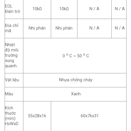
EOL
10kΩ
10kΩ
N / A
N / A
Điện trở
Địa chỉ
Nhị phân
Nhị phân
N / A
N / A
mã
Nhiệt
độ môi
o
o
trường
0
C ~ 50
C
xung
quanh.
Vật liệu
Nhựa chống cháy
Màu
Xanh
Kích
thước
55x28x16
60x76x31
(mm)
HxWxD