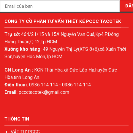
CÔNG TY CỒ PHẦN TƯ VẤN THIẾT KẾ PCCC TACOTEK
Trụ sở:
464/21/15 và 15A Nguyễn Văn Quá,Kp4,P.Đông
Hưng Thuận,Q.12,Tp.HCM.
Xưởng kho hàng:
49 Nguyễn Thị Ly(XTS 8+6),xã Xuân Thới
Sơn,huyện Hóc Môn,Tp.HCM.
CN Long An :
KCN Thái Hòa,xã Đức Lập Hạ,huyện Đức
Hòa,tỉnh Long An.
Điện thoại:
0936.114 114 - 0386.114 114
Email:
pccctacotek@gmail.com
THÔNG TIN
VẬT TƯ PCCC