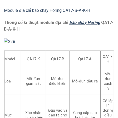
Module địa chỉ báo cháy Horing QA17-B-A-K-H
Thông số kĩ thuật module địa chỉ
báo cháy Horing
QA17-
B-A-K-H
QA17-
Model
QA17-K
QA17-B
QA17-A
H
Mô-
Mô-đun
Mô-đun
đun
Loại
Mô-đun đầu ra
giám sát
điều khiển
cách
ly
Cô lập
từ
Đầu vào và
đơn vị
Xác nhận
Cung cấp cao
Mục
đầu ra cho
điều
tín hiệu bên
hơn hiện tại