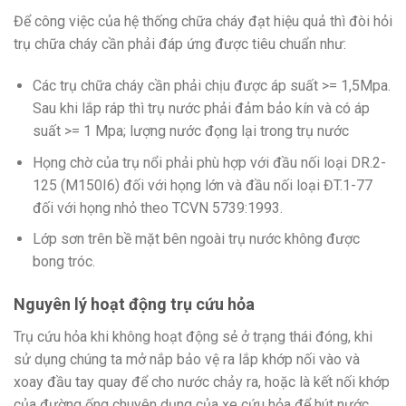
Để công việc của hệ thống chữa cháy đạt hiệu quả thì đòi hỏi
trụ chữa cháy cần phải đáp ứng được tiêu chuẩn như:
Các trụ chữa cháy cần phải chịu được áp suất >= 1,5Mpa.
Sau khi lắp ráp thì trụ nước phải đảm bảo kín và có áp
suất >= 1 Mpa; lượng nước đọng lại trong trụ nước
Họng chờ của trụ nổi phải phù hợp với đầu nối loại DR.2-
125 (M150I6) đối với họng lớn và đầu nối loại ĐT.1-77
đối với họng nhỏ theo TCVN 5739:1993.
Lớp sơn trên bề mặt bên ngoài trụ nước không được
bong tróc.
Nguyên lý hoạt động trụ cứu hỏa
Trụ cứu hỏa khi không hoạt động sẻ ở trạng thái đóng, khi
sử dụng chúng ta mở nắp bảo vệ ra lắp khớp nối vào và
xoay đầu tay quay để cho nước chảy ra, hoặc là kết nối khớp
của đường ống chuyên dụng của xe cứu hỏa để hút nước