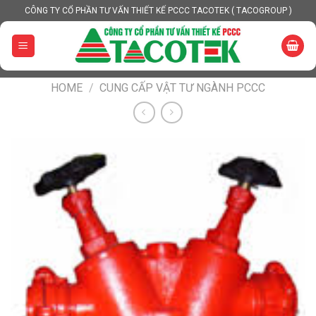
Skip
CÔNG TY CỔ PHẦN TƯ VẤN THIẾT KẾ PCCC TACOTEK ( TACOGROUP )
to
content
HOME
/
CUNG CẤP VẬT TƯ NGÀNH PCCC