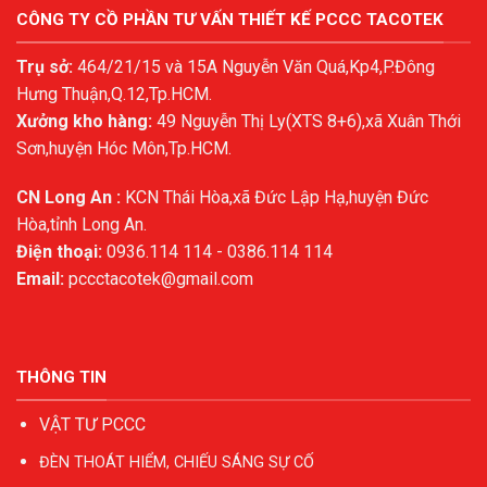
CÔNG TY CỒ PHẦN TƯ VẤN THIẾT KẾ PCCC TACOTEK
Trụ sở:
464/21/15 và 15A Nguyễn Văn Quá,Kp4,P.Đông
Hưng Thuận,Q.12,Tp.HCM.
Xưởng kho hàng:
49 Nguyễn Thị Ly(XTS 8+6),xã Xuân Thới
Sơn,huyện Hóc Môn,Tp.HCM.
CN Long An :
KCN Thái Hòa,xã Đức Lập Hạ,huyện Đức
Hòa,tỉnh Long An.
Điện thoại:
0936.114 114 - 0386.114 114
Email:
pccctacotek@gmail.com
THÔNG TIN
VẬT TƯ PCCC
ĐÈN THOÁT HIỂM, CHIẾU SÁNG SỰ CỐ